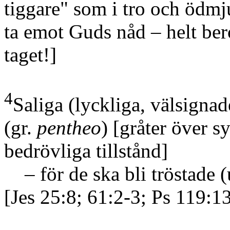
tiggare" som i tro och ödmju
ta emot Guds nåd – helt ber
taget!]
4
Saliga
(lyckliga, välsigna
(gr.
pentheo
)
[gråter över sy
bedrövliga tillstånd]
– för de ska bli tröstade
(
[Jes 25:8; 61:2-3; Ps 119:1