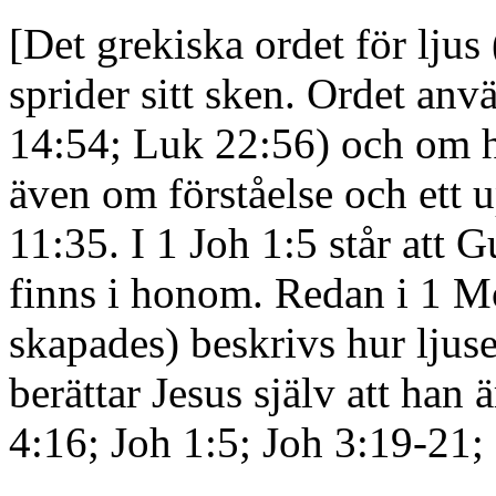
[Det grekiska ordet för ljus
sprider sitt sken. Ordet an
14:54; Luk 22:56)
och om h
även om förståelse och ett 
11:35. I 1 Joh 1:5 står att G
finns i honom. Redan i 1 
skapades)
beskrivs hur ljuse
berättar Jesus själv att han 
4:16; Joh 1:5; Joh 3:19-21; 