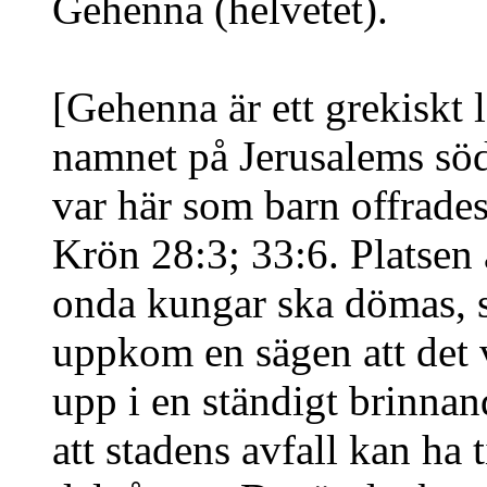
Gehenna
(helvetet)
.
[Gehenna är ett grekiskt 
namnet på
Jerusalems
söd
var här som barn offrades
Krön 28:3; 33:6. Platsen
onda kungar ska dömas, s
uppkom en sägen att det v
upp i en ständigt brinnan
att stadens avfall kan ha 