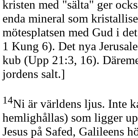
kristen med "sälta" ger ock
enda mineral som kristallis
mötesplatsen med Gud i det
1 Kung 6)
. Det nya Jerusa
kub
(Upp 21:3, 16)
. Däreme
jordens salt.]
14
Ni är världens ljus. Inte 
hemlighållas)
som ligger up
Jesus på
Safed
,
Galileens
hö