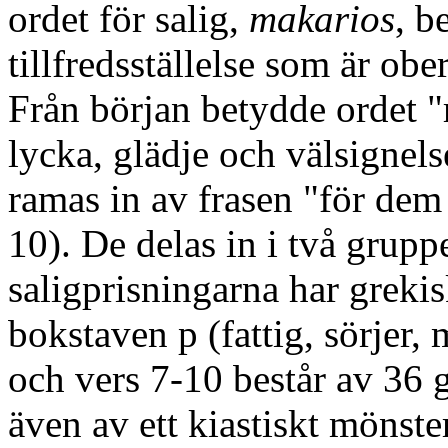
ordet för salig,
makarios
, b
tillfredsställelse som är ob
Från början betydde ordet "
lycka, glädje och välsignels
ramas in av frasen "för dem
10)
. De delas in i två grupp
saligprisningarna har grekis
bokstaven p
(fattig, sörjer,
och vers 7-10 består av 36 g
även av ett kiastiskt mönst