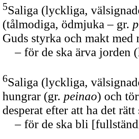
5
Saliga
(lyckliga, välsigna
(tålmodiga, ödmjuka – gr.
p
Guds styrka och makt med 
– för de ska ärva jorden
(
6
Saliga
(lyckliga, välsigna
hungrar
(gr.
peinao
)
och törs
desperat efter att ha det rät
– för de ska bli
[fullständ