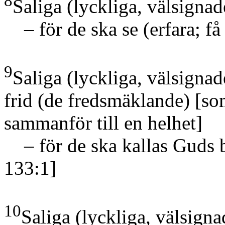
8
Saliga
(lyckliga, välsigna
– för de ska se
(erfara; f
9
Saliga
(lyckliga, välsigna
frid
(de fredsmäklande)
[so
sammanför till en helhet]
– för de ska kallas Guds 
133:1]
10
Saliga
(lyckliga, välsign