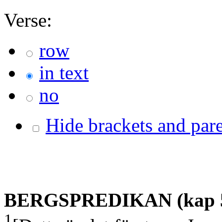
Verse:
row
in text
no
Hide brackets and pare
BERGSPREDIKAN (kap 5
1