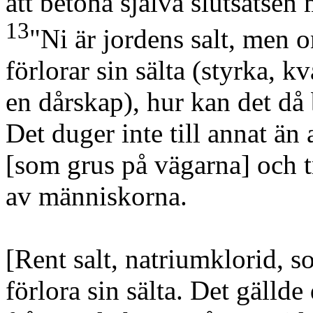
att betona själva slutsatsen
13
"Ni är jordens salt, men o
förlorar sin sälta
(styrka, kva
en dårskap)
, hur kan det då 
Det duger inte till annat än a
[som grus på vägarna]
och t
av människorna.
[Rent salt, natriumklorid, s
förlora sin sälta. Det gälld