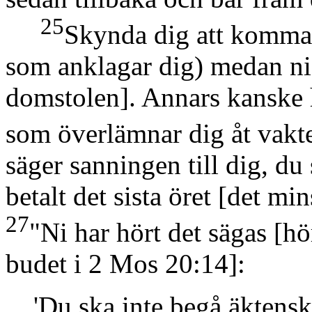
25
Skynda dig att komma
som anklagar dig)
medan ni 
domstolen]
. Annars kanske 
som överlämnar dig åt vakte
säger sanningen till dig, du 
betalt det sista öret
[det min
27
"Ni har hört det sägas
[hö
budet i 2 Mos 20:14]
:
'Du ska inte begå äktens