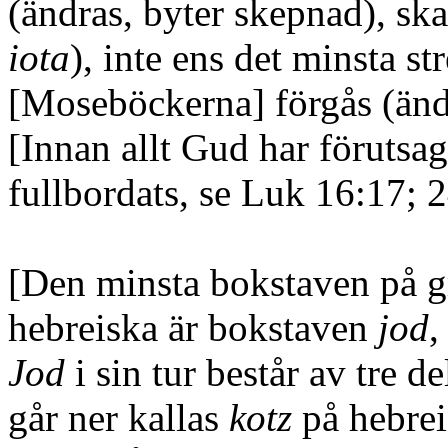
(ändras, byter skepnad)
, sk
iota
)
, inte ens det minsta s
[Moseböckerna]
förgås
(änd
[Innan allt Gud har förutsag
fullbordats, se Luk 16:17; 
[Den minsta bokstaven på g
hebreiska är bokstaven
jod
,
Jod
i sin tur består av tre d
går ner kallas
kotz
på hebreis