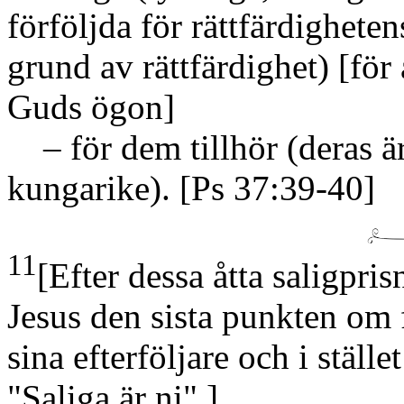
förföljda för rättfärdighete
grund av rättfärdighet)
[för 
Guds ögon]
– för dem tillhör
(deras ä
kungarike)
.
[Ps 37:39-40]
11
[Efter dessa åtta saligpri
Jesus den sista punkten om fö
sina efterföljare och i ställe
"Saliga är ni".]