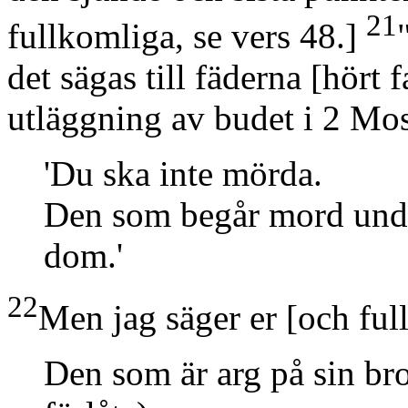
21
fullkomliga, se vers 48.]
det sägas till fäderna
[hört f
utläggning av budet i 2 Mo
'Du ska inte mörda.
Den som begår mord undg
dom.'
22
Men jag säger er
[och ful
Den som är arg på sin br