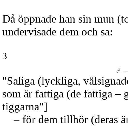
Då öppnade han sin mun
(t
undervisade dem och sa:
3
"Saliga
(lyckliga, välsignad
som är fattiga
(de fattiga – 
tiggarna"]
– för dem tillhör
(deras ä