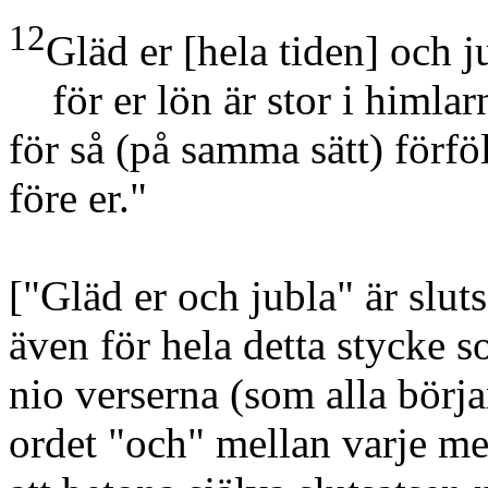
12
Gläd er
[hela tiden]
och ju
för er lön är stor i himlar
för så
(på samma sätt)
förfö
före er."
["Gläd er och jubla" är slut
även för hela detta stycke so
nio verserna
(som alla börja
ordet "och" mellan varje men