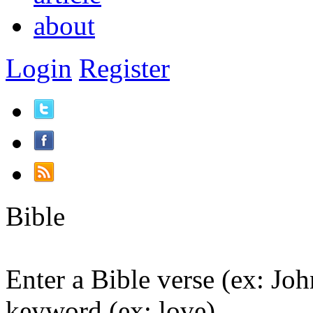
about
Login
Register
Bible
Enter a Bible verse (ex: Joh
keyword (ex: love).