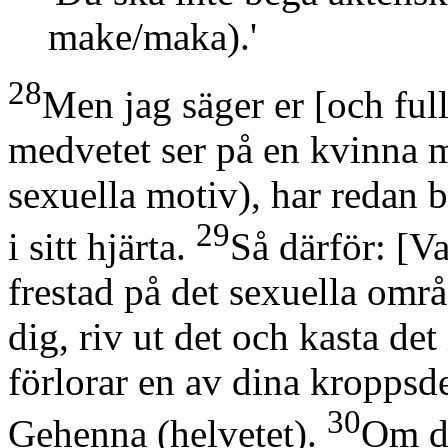
make/maka)
.'
28
Men jag säger er
[och ful
medvetet ser på en kvinna 
sexuella motiv)
, har redan 
29
i sitt hjärta.
Så därför:
[Va
frestad på det sexuella områ
dig, riv ut det och kasta det 
förlorar en av dina kroppsde
30
Gehenna
(helvetet)
.
Om di