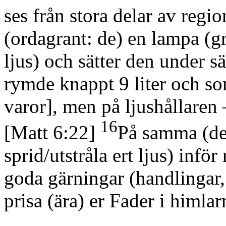
ses från stora delar av regio
(ordagrant: de)
en lampa
(g
ljus)
och sätter den under s
rymde knappt 9 liter och so
varor]
, men på ljushållaren 
16
[Matt 6:22]
På samma
(de
sprid/utstråla ert ljus)
inför 
goda gärningar
(handlingar,
prisa
(ära)
er Fader i himlar