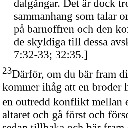
dalgångar. Det är dock trol
sammanhang som talar om
på barnoffren och den k
de skyldiga till dessa av
7:32-33; 32:35.]
23
Därför, om du bär fram din
kommer ihåg att en broder 
en outredd konflikt mellan 
altaret och gå först och fö
sedan tillbaka och bär fram