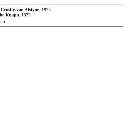
 Crosby-van Alstyne
, 1873
ebe Knapp
, 1873
ain