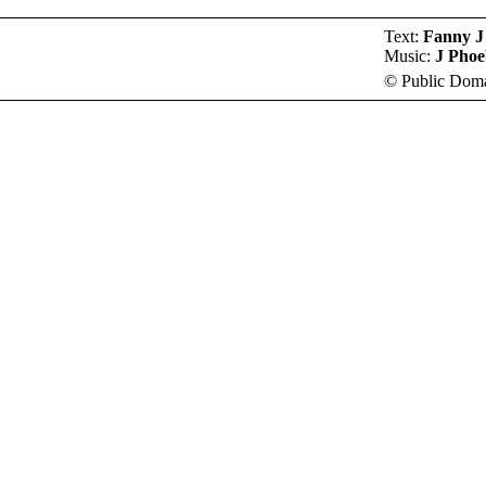
Text:
Fanny J
Music:
J Pho
© Public Dom