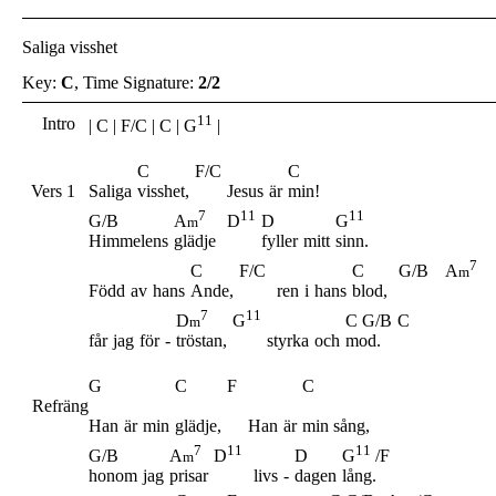
Saliga visshet
Key:
C
, Time Signature:
2/2
11
Intro
| C | F/C | C | G
|
C
F/C
C
Vers 1
Saliga
visshet,
Jesus
är
min!
7
11
11
G/B
D
A
D
G
m
Himmelens
glädje
fyller
mitt
sinn.
7
C
F/C
C
G/B
A
m
Född
av
hans
Ande,
ren
i
hans
blod,
7
11
C G/B
C
D
G
m
får
jag
för
-
tröstan,
styrka
och
mod.
G
C
F
C
Refräng
Han
är
min
glädje,
Han
är
min sång,
7
11
11
G/B
D
A
D
G
/F
m
honom
jag
prisar
livs
-
dagen
lång.