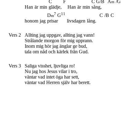
C
F
C G/B
A
/G
m
Han
är
min
glädje,
Han
är
min
sång,
7
11
C
/B
C
D
G
m
honom
jag
prisar
livsdagen
lång.
Vers 2
Allting jag uppgav, allting jag vann!
Strålande morgon för mig upprann.
Inom mig hör jag änglar ge bud,
tala om nåd och kärlek från Gud.
Vers 3
Saliga visshet, ljuvliga ro!
Nu jag hos Jesus vilar i tro,
väntar vad intet öga har sett,
väntar vad Herren själv har berett.