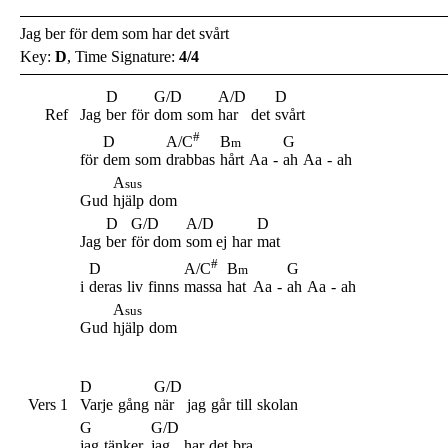
Jag ber för dem som har det svårt
Key:
D
, Time Signature:
4/4
D
G/D
A/D
D
Ref
Jag
ber
för
dom
som
har
det
svårt
#
D
B
G
A/C
m
för
dem
som
drabbas
hårt
Aa
-
ah
Aa
-
ah
A
sus
Gud
hjälp
dom
D
G/D
A/D
D
Jag
ber
för dom
som ej
har
mat
#
D
B
G
A/C
m
i
deras
liv
finns
massa
hat
Aa
-
ah
Aa
-
ah
A
sus
Gud
hjälp
dom
D
G/D
Vers 1
Varje
gång
när
jag
går
till
skolan
G
G/D
jag
tänker,
jag
har
det
bra