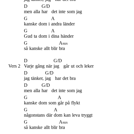
D
G/D
men
alla
har
det
inte
som
jag
G
A
kanske
dom
i
andra
länder
G
A
Gud
ta
dom
i
dina
händer
G
A
sus
så
kanske
allt
blir
bra
D
G/D
Vers 2
Varje
gång
när
jag
går
ut
och
leker
D
G/D
jag
tänker,
jag
har
det
bra
D
G/D
men
alla
har
det
inte
som
jag
G
A
kanske
dom
som
går
på
flykt
G
A
någonstans
där
dom
kan
leva
tryggt
G
A
sus
så
kanske
allt
blir
bra