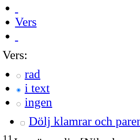
Vers
Vers:
rad
i text
ingen
Dölj klamrar och pare
11