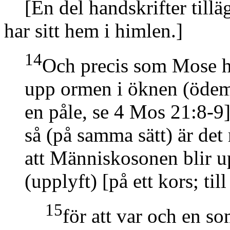
[En del handskrifter tillä
har sitt hem i himlen.]
14
Och precis som Mose 
upp ormen i öknen
(ödem
en påle, se 4 Mos 21:8-9
så
(på samma sätt)
är det
att Människosonen blir 
(upplyft)
[på ett kors; til
15
för att var och en s