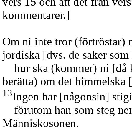
vers 15 och att det från ve
kommentarer.]
Om ni inte tror
(förtröstar)
n
jordiska
[dvs. de saker som
hur ska
(kommer)
ni
[då 
berätta)
om det himmelska
13
Ingen har
[någonsin]
stigi
förutom han som steg ner
Människosonen.