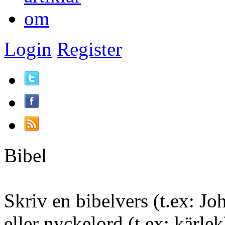
om
Login
Register
Bibel
Skriv en bibelvers (t.ex: Joh
eller nyckelord (t.ex: kärlek