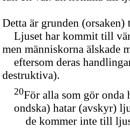
Detta är grunden
(orsaken)
t
Ljuset har kommit till vär
men människorna älskade mö
eftersom deras handlinga
destruktiva)
.
20
För alla som gör onda
ondska)
hatar
(avskyr)
lju
de kommer inte till lju