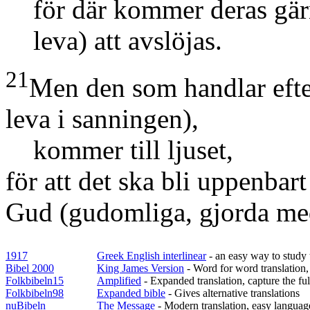
för där kommer deras gä
leva)
att avslöjas.
21
Men den som handlar eft
leva i sanningen)
,
kommer till ljuset,
för att det ska bli uppenbart
Gud
(gudomliga, gjorda me
1917
Greek English interlinear
- an easy way to study t
Bibel 2000
King James Version
- Word for word translation,
Folkbibeln15
Amplified
- Expanded translation, capture the fu
Folkbibeln98
Expanded bible
- Gives alternative translations
nuBibeln
The Message
- Modern translation, easy languag