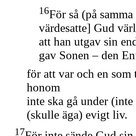
16
För så
(på samma 
värdesatte]
Gud vär
att han utgav sin e
gav Sonen – den En
för att var och en som 
honom
inte ska gå under
(inte
(skulle äga)
evigt liv.
17
För inte sände Gud sin 