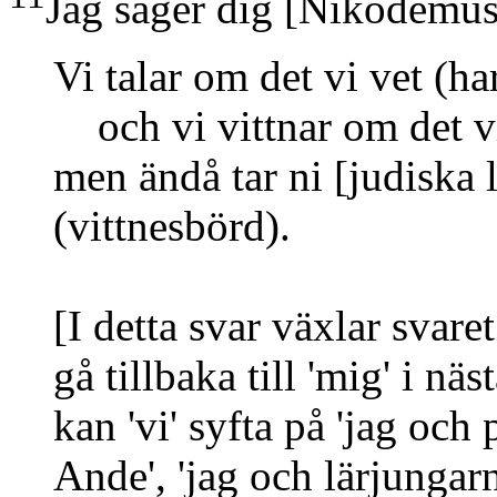
Jag säger dig
[Nikodemus
Vi talar om det vi vet
(ha
och vi vittnar om det v
men ändå tar ni
[judiska 
(vittnesbörd)
.
[I detta svar växlar svaret 
gå tillbaka till 'mig' i n
kan 'vi' syfta på 'jag och 
Ande', 'jag och lärjungarn